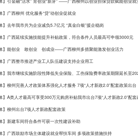
体】引金融“活水” 育创业“新芽” ——广西柳州以创业担保贷款赋能创业就
体】广西柳州 优化服务“贷”动创业促就业
体】去年我市共为企业减负5.7亿元 “真金白银”援企稳岗
体】广西延续实施技能提升补贴政策，符合条件人员最高可申领3000元
体】能创业 敢创业 创成业——广西柳州多措聚能激发创业活力
体】广西整市推进产业工人队伍建设支持企业用工
体】我市继续实施阶段性降低失业保险、工伤保险费率政策期限延长至20
体】柳州完善人才政策体系强化人才服务 7项“人才新政2.0”配套政策出台
体】​A类人才最高可享受300万元购房补贴我市出台7项“人才新政2.0”配套
体】柳州出台7项人才新政配套政策
体】新建车间符合条件可获一次性建设补助
体】广西鼓励市场主体建设就业帮扶车间 多项政策措施扶持