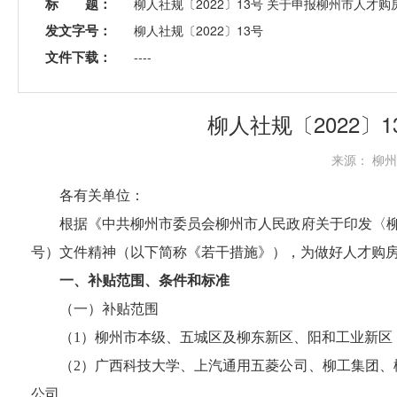
标 题：
柳人社规〔2022〕13号 关于申报柳州市人才
发文字号：
柳人社规〔2022〕13号
文件下载：
----
柳人社规〔2022
来源： 柳州
各有关
单位：
根据
《中共柳州市委员会
柳州市人民政府关于印发〈
号）文件精神
（以下简称《若干措施》），
为做好人才购
一、
补贴范围、条件和标准
（一）补贴范围
（
1
）柳州
市本级、五城区及柳东新区、阳和工业新区
（
2
）
广西科技大学、
上汽通用五菱公司
、
柳工集团、
公司。