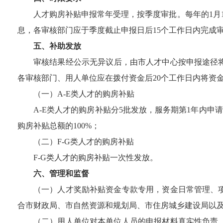
人才购房补贴申报常年受理，按季度审批。每年的
1
月
息，各审核部门应于季度截止申报日后
15
个工作日内完成
五、补助发放
审核
结果
经公示无异议后，由市
人才中心
按申报途径
各审核部门、用人单位应在拨付资金后
20
个工作日内将资
（一）
A-E
类人才的购房补贴
A-E
类人才的购房补贴分
5
批发放，服务期第
1
年内申请
购房补贴总额的
100%
；
（二）
F-G
类人才的购房补贴
F-G
类人才的购房补贴一次性发放。
六、管理和监督
（一）
人才奖励补贴资金专款专用，资金日常管理、
合市财政局、市自然资源和规划局、市住房城乡建设局以
（二）
用人单位对本单位人员的申报材料真实性负责