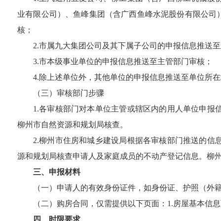
业有限公司）、鱼峰集团（含广西鱼峰水泥股份有限公司
核；
2.
市属九大集团公司及其下属子公司
的申报信息推送至
3.
市
本级
事业单位
的申报信息推送至
主管部门
审核；
4.
除上述单位外，其他单位
的申报信息推送至单位所在
（三）审核部门步骤
1.
各审核部门对本单位主管或辖区内的用人单位申报
柳州市自然资源和规划局
核查。
2.
柳州市住房和城乡建设局
根据
各审核部门
推送的信
源和规划局
核
查申请人及家庭成员的不动产登记信息
。柳
三、申报材料
（一）申请人的有效身份证件，如身份证、护照（外
（二）购房合同，仅需提供以下页面：
1.
房屋基本信息
四
、
时限要求