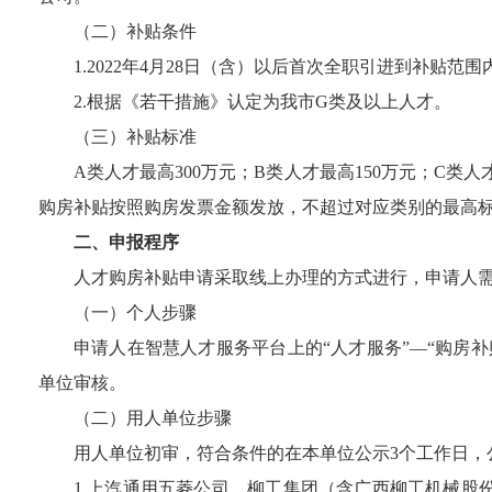
（二）补贴条件
1.
2022
年
4
月
28
日（含）以后首次全职引进到补贴范围
2.
根据
《若干措施》
认定为我市
G
类及以上人才。
（三）补贴标准
A
类人才最高
300
万元；
B
类人才最高
150
万元；
C
类人
购房补贴按照购房发票金额发放，不超过对应类别的最高
二
、
申报
程序
人才购房补贴申请采取线上办理的方式进行，申请人
（一）个人步骤
申请人在智慧人才服务平台上的
“人才服务”—“购房补
单位审核。
（二）用人单位步骤
用人单位
初审，符合条件的在本单位
公示
3
个工作日
，
1.
上汽通用五菱公司、柳工集团（含广西柳工机械股