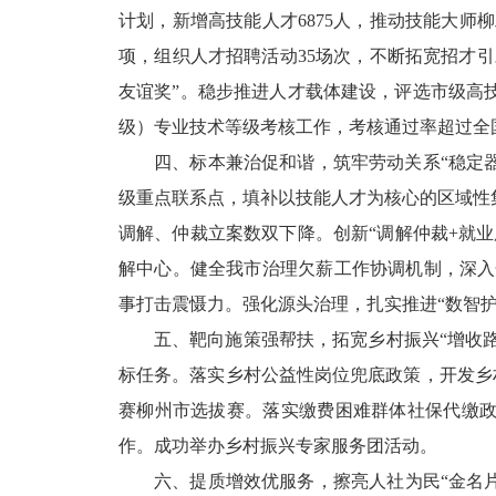
计划，新增高技能人才
6875
人，推动技能大师柳
项，组织人才招聘活动
35
场次，
不断拓宽招才引
友谊奖
”
。稳步推进人才载体建设，评选市级高
级）专业技术等级考核工作，考核通过率超过全
四、
标本兼治促和谐，筑牢劳动关系
“
稳定
级重点联系点，填补以技能人才为核心的区域性
调解、仲裁立案数双下降。创新
“
调解仲裁
+
就业
解中心。
健全我市治理欠薪工作协调机制，深入
事打击震慑力。强化源头治理，扎实推进
“
数智
五、
靶向施策强帮扶，拓宽乡村振兴
“
增收
标任务。落实乡村公益性岗位兜底政策，开发乡
赛柳州市选拔赛。落实缴费困难群体社保代缴
作。成功举办乡村振兴专家服务团活动。
六、提质增效优服务，擦亮人社为民
“金名