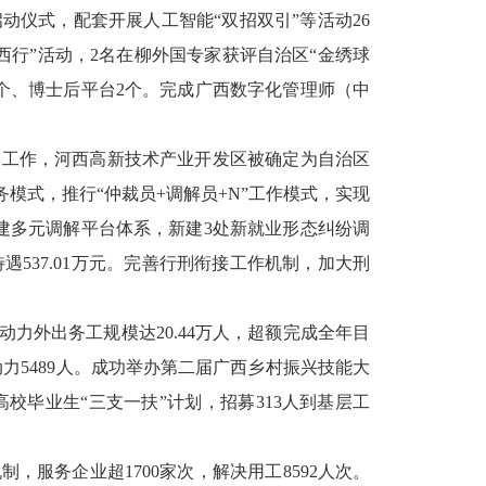
启动仪式，配套开展人工智能
“
双招双引
”
等活动
26
西行
”
活动，
2
名在柳外国专家获评自治区
“
金绣球
个、博士后平台
2
个。
完成广西数字化管理师（中
点工作，河西高新技术产业开发区被确定为自治区
务模式，
推行
“
仲裁员
+
调解员
+N”
工作模式，
实现
建多元调解平台体系，新建
3
处新就业形态纠纷调
待遇
537.01
万元。完善行刑衔接工作机制，加大刑
动力外出务工规模达
20.44
万人，超额完成全年目
动力
5489
人。成功举办第二届广西乡村振兴技能大
高校毕业生
“
三支一扶
”
计划，招募
313
人到基层工
机制，服务企业
超
1700
家次
，解决用工
8592
人次。