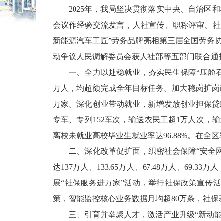
2025
年，
我局
坚决贯彻落实中央、自治区和
会议作经验交流发言，人社宣传、职称评审、社
新能源汽车工匠
”
劳务品牌亮相第三届全国劳务
动争议人民调解委员会获人社部等五部门联合通
一、全力以赴稳就业，夯实民生保障
“
压舱
万人，均超额完成全年目标任务。加大稳岗扩岗
万家。
深化创业带动就业，新增
发放创业担保贷
专车、专列
152
车次，输送农民工超
1
万人次，输
离校未就业高校毕业生就业率达
96.88%
。
在全区
二、
深化改革促扩面，织密社会保障
“
安全
达
137
万人、
133.65
万人、
67.48
万人、
69.33
万人
展
“
社保服务进万家
”
活动，
举行社保
政策宣传活
策，智能监控核心业务数据
月均
超
80
万条，社保
三、
引育并举聚人才，激活产业升级
“
新动