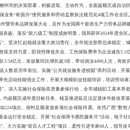
柳州市
的决策部署
，
积极进取
、主动作为
，
全面超额完成自治
保业务
“
柜面办
”
便民服务和劳动监察执法规范化
4
项工作
在全区
协作暨劳务品牌发展大会，且作为全国两个新质生产力劳务品牌
报表扬。
落实
“
新八级工
”
制度
成效明显，我局获评
2024
年度全区
石
”
。
坚决扛起稳就业重大政治责任，全市就业形势总体稳定，
政策支持力度，阶段性降低失业、工伤保险费率为企业减负
5.1
款
3.54
亿元
，
发放量同比增长超
3
倍，带动就业
4490
人次，有效
送人数居历年首位。实施
“
公共就业服务进校园
”
系列活动，开
率先启动技能强企工作，开展大规模职业技能培训，培训劳动者
网
”
。
深入实施社会保险高质量参保行动，全市
城镇职工基本养
，
均超额完成年度目标任务。稳妥推进延迟法定退休年龄改革
动
224
场次
。
按时足额发放各项社会保险待遇
。依托广西
“
数智
基金运行安全稳定。
开展
“
社会保障卡惠民服务月
”
活动，电子社
能
”
。
大力实施
“
双百人才工程
”
项目，柔性引进专家
68
人，指导攻