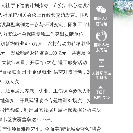
区人社厅下达的计划指标，市实训中心建设在全国
人社系统
相关
会议上作经验交流发言
。推动
“
广西
建设典型案例之一参与研讨交流。
阳和工业新区劳
人力资源社会保障专项工作突出贡献单位。
城镇新增就业
4.75
万人，农村劳动力转移就业
61.51
亿元，发放稳岗返还资金
1.03
亿元，共惠及企业
3.2
扩大就业容量。开展
“
点对点
”
送工服务活动，组织
展
“
百校联百园 千企促就业
”
供需对接行动，
2025
届
2.2
万人次。
老、城乡居民养老、失业、工伤保险
参保
人数
分别
落地落实，开展延退改革专题培训
82
场次。持续
开
人社
”
系统，利用回流数据开展社保数据分析与决
保卡签发覆盖率达
75.73%
。
关产业项目难题
57
个。全面实施
“
龙城金蓝领
”
培育