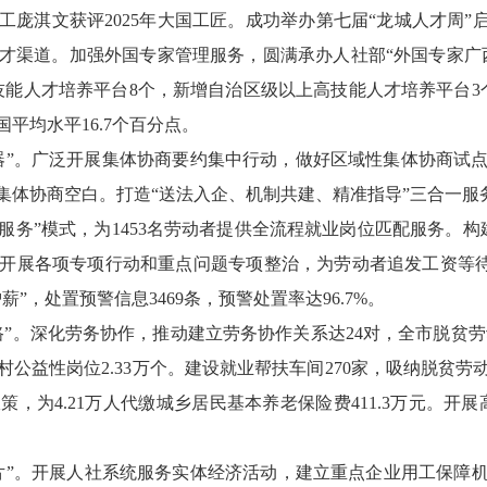
工庞淇文获评
2025
年大国工匠。成功举办第七届
“
龙城人才周
”
才渠道。加强外国专家管理服务，圆满承办人社部
“
外国专家广
技能人才培养平台
8
个，新增自治区级以上高技能人才培养平台
3
国平均水平
16
.7
个百分点。
器
”
。
广泛开展集体协商要约集中行动，做好区域性集体协商试
集体协商空白。打造
“
送法入企、机制共建、精准指导
”
三合一服
服务
”
模式，为
1453
名劳动者提供全流程就业岗位匹配服务。
构
开展各项专项行动和重点问题专项整治，为劳动者追发工资等
护薪
”
，处置预警信息
3469
条，预警处置率达
96.7%
。
路
”
。
深化劳务协作，推动建立劳务协作关系达
24
对，全市脱贫劳
村公益性岗位
2.33
万
个。
建设就业帮扶车间
270
家，吸纳脱贫劳
政策，为
4.21
万人代缴城乡居民基本养老保险费
411.3
万元。开展
片”。
开展人社系统服务实体经济活动，
建立重点企业用工保障