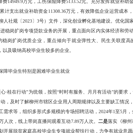
14949.9万元，工伤保险降费5133.52元。
充分发挥就业补助
支出就业补助资金11308.36万元，
有效降低企业运营成本
人社规〔2023〕3号）文件，深化创业孵化基地建设。优化国
元;深入推进稳岗扩岗专项贷款业务的开展，重点面向区内实体经济和
的稳岗扩岗优质企业，重点倾向于就业弹性大、民生关联度高
业，以及吸纳高校毕业生较多的企业。
保障毕业生特别是困难毕业生就业
心·桂在行动”为统领，按照“时时有服务、月月有活动”的要求，
项活动，及时了解柳州市辖区企业用人周期规律以及主要缺工情况
求等，组织多形式多规模的专场招聘活动，2024年1至5月，全
61万人次，线上带岗直播间观看互动7.89万人次。
二是
落实《柳州
，筹划开展脱贫家庭高校毕业生专项就业帮扶行动，力争有就业意愿