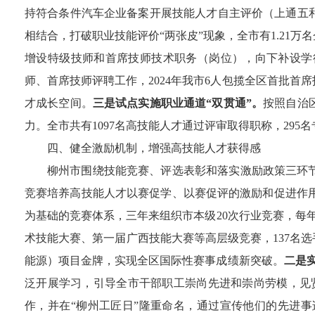
持
符合条件
汽车
企业备案开展技能人才自主评价
（上通五
相结合，打破职业技能评价
“两张皮”现象，全市有
1.21
万名
增设特级技师和首席技师技术职务（岗位）
，向
下补设学
师、首席技师评聘工作，
2024
年
我市
6
人包揽全区首批首席
才成长空间。
三是
试点实施职业通道
“双贯通”。
按照自治
力。
全市共有
1097
名高技能人才通过评审取得职称，
295
名
四、健全激励机制，增强高技能人才获得感
柳州市围绕技能竞赛、评选表彰和落实激励政策三环
竞赛培养高技能人才以赛促学、以赛促评的激励和促进作
为基础
的竞赛体系，三年来组织市本级
20
次行业竞赛，每
术技能大赛
、第一届广西技能大赛
等高层级竞赛，
137
名选
能源）项目金牌，实现全区国际性赛事成绩新突破。
二是
泛开展学习，引导全市干部职工崇尚先进和崇尚劳模，见
作，并在“柳州工匠日”隆重命名，通过宣传他们的先进