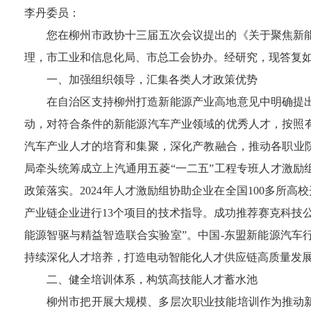
李丹委员
：
您在
柳州市
政协十三届五次会议提出的
《
关于聚焦新
理
，
市工业和信息化局、市总工会
协办。经研究，现答复
一、
加强组织领导，汇集各类人才政策优势
在自治区支持柳州打造新能源产业高地意见中明确提
动，对符合条件的新能源汽车产业领域的优秀人才，按照
汽车产业人才的培育和集聚，深化产教融合，推动各职业
局牵头统筹成立上汽通用五菱“一二五”工程专班人才激励
政策落实。
2024
年人才激励组
协助企业在全国
100
多所高校
产业链企业进行
13
个项目的技术指导
。
成功推荐赛克
科技
能源智驱与精益智造联合实验室
”。
中国
-
东盟新能源汽车
持续深化人才培养，打造电动智能化人才供应链
高质量发
二
、健全培训体系，构筑高技能人才蓄水池
柳州市把开展大规模、多层次职业技能培训作为推动