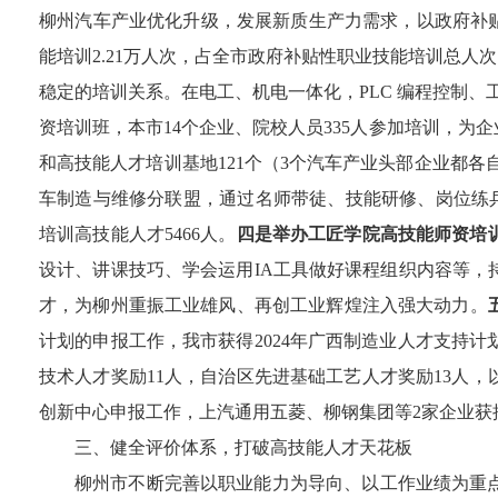
柳州
汽车
产业优化升级，发展新质生产力需求，以政府补
能培训
2.21
万
人次
，占全市政府补贴性职业技能培训总人次
稳定的培训关系
。在电工、机电一体化，
PLC
编程控制、
资培训班，本市
14
个企业、院校人员
335
人参加培训
，为企
和高技能人才培训基地
121
个
（
3
个汽车产业头部企业都各
车制造与维修分联盟，
通过名师带徒、技能研修、岗位练
培训高技能人
才
5466
人。
四是
举办工匠学院高技能师资培
设计、讲课技巧、学会运用
IA
工具做好课程组织内容等，
才，为柳州重振工业雄风、再创工业辉煌注入强大动力。
计划的申报工作，我市获得
2024
年广西制造业人才支持计
技术人才奖励
11
人，自治区先进基础工艺人才奖励
13
人
，
创新中心申报工作，上汽通用五菱、柳钢
集团
等
2
家企业获
三
、健全评价体系，打破高技能人才天花板
柳州市不断完善以职业能力为导向、以工作业绩为重