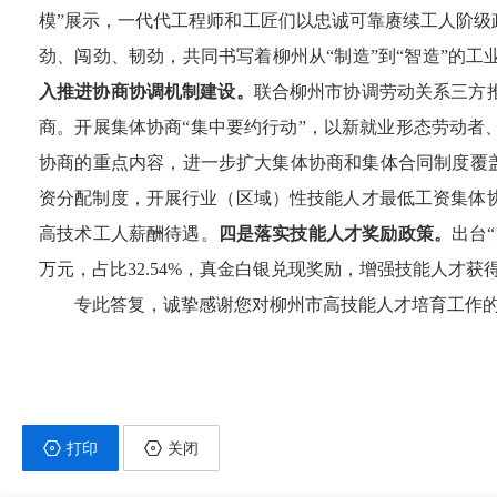
模”展示，
一代代工程师和工匠们以忠诚可靠赓续工人阶级
劲、闯劲、韧劲，共同书写着柳州从
“制造”到“智造”
入推进协商协调机制建设。
联合柳州市协调劳动关系三方
商。开展集体协商
“集中要约行动”，以新就业形态劳动
协商的重点内容，进一步扩大集体协商和集体合同制度覆
资分配制度，开展行业（区域）性技能人才最低工资集体
高技术工人薪酬待遇。
四
是落实技能人才奖励政策。
出台
万元，占比
32.54%
，真金白银兑现奖励，增强技能人才获
专此答复，诚挚感谢您对柳州市高技能人才培育工作
打印
关闭