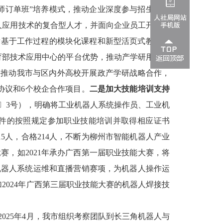
师订单班”培养模式，推动企业深度参与招生、培
人应用技术的复合型人才，并面向企业员工开展智
发基于工作过程的模块化课程和新型活页式教材。
育部技术应用中心的平台优势，推动产学研用深度
快
推动我市
与区内外高校
开展政产学研战
略合作
，
协议和
6
个校企合作项目。
二是加大技能培训支持
〕
3
号），明确将工业机器人系统操作员、工业机
件的按照规定参加职业技能培训并取得相应证书
15
人，合格
214
人，不断为柳州市智能机器人产业
竞赛
，
如
2021
年承办广西第一届职业技能大赛，将
机器人系统运维和直播营销赛项，为机器人操作运
加
2024
年广西第三届职业技能大赛的机器人焊接技
2025
年
4
月，
我市
组织考察团队到长三角机器人与