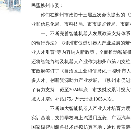
民盟柳州市委
：
你们在
柳州市
政协十三届五次会议提出的
《
业和信息化局、市科技局、市市场监管局、市商
一、
不断完善智能机器人
发展政策支持体系
的暂行办法》《柳州市促进机器人产业发展的若
业人才引育
”
等内容纳入新政策，全面推动
智能
还将智能终端及机器人产业作为柳州市第四支柱
市政府签订了
《自治区工业和信息化厅
柳州市人
多人才、创新资源助力产业发展。
《柳州市促进
了有力支持，
截至
2024
年底，
市级财政累计投入
域
人才培训补贴
175.4
万
元涉及
1005
人次。
二、
不断加大
智能机器人产业人才
培育力度
实训基地
，支持学校与上汽通用五菱、广西汽车
国家级智能装备技术虚拟仿真基地，通过覆盖装