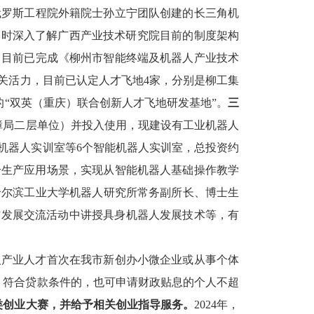
俄罗斯工程院外籍院士孙立宁团队创建的长三角机
同时深入了解
广西产业技术研究院目前的制度架构
，
目前已完成《柳州市智能终端及机器人产业技术
关活力，目前已认定人才飞地
4
家，
分别是
柳工集
的
“双英（重庆）联合创新人才飞地研发基地”
。
三
障局二层单位）并投入使用，现建设有
工业机器人
机器人实训室等
6
个智能机器人实训室
，
总投资约
个生产应用场景，实现从智能机器人基础操作教学
哈尔滨工业大学机器人研究所常务副所长、博士生
作发展交流活动中讲授具身机器人发展技术
等
，
有
人产业人才首次在我市新创办小微企业或从事个体
，符合贷款条件的，也可申请财政贴息的个人不超
类创业大赛，并给予相关创业指导服务。
2024
年，