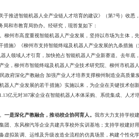
关于推进智能机器人全产业链人才培育的建议
》（第
7
号）收悉
务局和市教育局
协办。
经研究，现
答复如下：
。
柳州市高度重视
智能
机器人产业发展，坚持以市场为主体，
干措施》《柳州市支持智能终端及机器人产业发展的九条措施（
机器人领域人才引育，
加快抢占智能机器人产业新赛道。
去
年底
产业，柳州市智能终端及机器人产业技术研究院、柳州市机器
民政府深化产教融合
加强产业人才培养
支撑
柳州制造业高质量
机器人产业发展的若干措施》实施以来，为企业在关键技术创
1.13
亿元对
387
家企业在
智能
机器人本体采购、系统集成、人才
。
一是深化产教融合，推动校企协同育人。
我市
大力
支持学校
集团、东风柳汽等企业共建共享校外实训基地；支持学校建好
备虚拟装调、运维及升级改造全流程的仿真场景，构建个性化