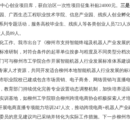
务中心创业项目库，获自治区一次性项目征集补贴
24000
元。
三是
园、广西生态工程职业技术学院、信息产业园、残疾人创业孵
系列专题活动，服务高校毕业生、残疾人等各类创业人员
723
人
业人员
89
人。
化工作。
我市出台了《柳州市支持智能终端及机器人产业发展
标准研制，对符合条件的起草单位按参与程度及不同类型分档
门可与柳州市工学院合作开展智能机器人行业发展标准体系建
专家人才资源，共同开发适合柳州本地智能机器人行业发展的标
市职业院校已建成包含市场营销、电子商务、网络营销与直播
，教育部门持续优化完善专业设置动态调整机制，加快培养适
实训基地，如
柳州工学院联合柳州跨境电商协会积极探索人才
开展电商直播专项能力培训
247
人次，
推动跨境电商
+
机器人产业
委员的意见建议均已采纳并转化为实际工作措施
。
下一步柳州