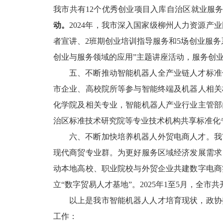
我市共有
12
个优秀创业项目入库自治区就业服
动。
2024
年，我市深入国家级柳州人力资源产业
者宣讲、
2
班期创业培训指导服务和
5
场创业服务
创业与服务领域的应用
”
主题讲座活动，服务创
五、不断推动智能机器人全产业链人才标准
市企业、高校院所等参与智能终端及机器人相关
化学院及相关专业，智能机器人产业行业主管部
治区标准技术研究院等专业技术机构共享标准化
六、不断加快培养机器人外贸电商人才。
我
现代商贸专业群。为更好服务区域经济发展需求
动本地高校、职业院校与外贸企业共建数字电商
立
“
数字贸易人才基地
”
。
2025
年
1
至
5
月，全市共
以上是我市智能机器人人才培育现状，
政协
工作：