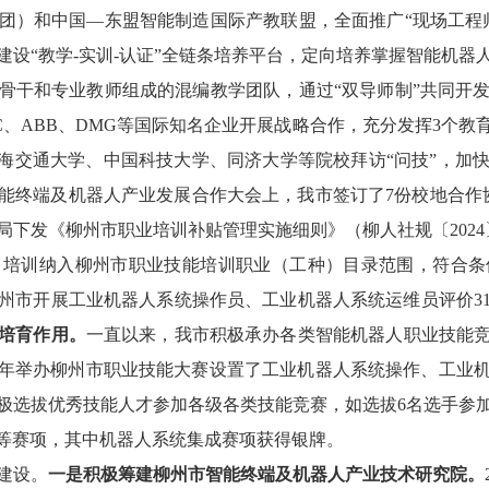
团）和中国
—东盟智能制造国际产教联盟，全面推广“现场工程
建设“教学
-
实训
-
认证”全链条培养平台，定向培养掌握智能机器
骨干和专业教师组成的混编教学团队，通过“双导师制”共同开
C
、
ABB
、
DMG
等国际知名企业开展战略合作，充分发挥
3
个教
海交通大学
、中国科技大学、
同济大学等院
校
拜访
“问技”
，
加
能终端及机器人产业发展合作大会上，我市签订了
7
份校地合作
局下发《柳州市职业培训补贴管理实施细则》（柳人社规〔
2024
）培训纳入柳州市职业技能培训职业（工种）目录范围，符合条
州市
开展工业机器人系统操作员、工业机器人系统运维员评价
3
培育作用。
一直以来，我市
积极承办各类智能机器人
职业技能
年举办柳州市职业技能大赛设置了工业机器人系统操作、工业
极选拔优秀技能人才参加各级各类技能竞赛，如
选拔
6
名选手
参
等赛项，其中机器人系统集成赛项获得银牌。
建设。
一是积极筹建柳州市智能终端及机器人产业技术研究院。