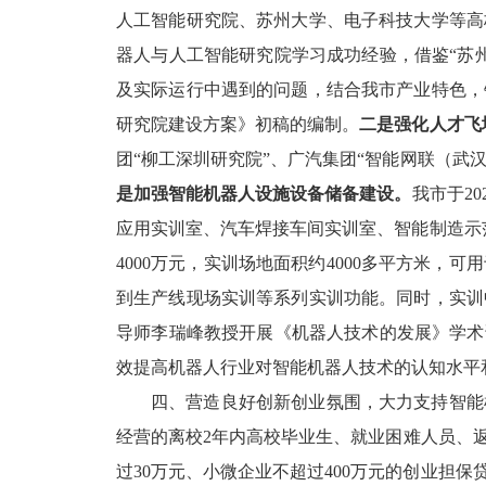
人工智能研究院、苏州大学、电子科技大学等高
器人与人工智能研究院学习成功经验，借鉴
“苏
及实际运行中遇到的问题，结合
我市
产业特色
，
研究院建设方案》初稿的编制。
二是强化人才飞
团
“柳工深圳研究院”
、
广汽集团
“智能网联（武汉
是
加强智能机器人设施设备储备建设。
我市于
20
应用实训室、汽车焊接车间实训室、智能制造示
4000
万元，实训场地面积约
4000
多平方米，
可用
到生产线现场实训等系列实训功能。
同时，
实训
导师李瑞峰教授开展《机器人技术的发展》
学术
效
提高
机器人行业
对智能机器人技术的认知水平
四、
营造良好创新创业氛围，大力支持智能
经营的离校
2
年内高校毕业生、就业困难人员、
过
30
万元、小微企业不超过
400
万元的创业担保