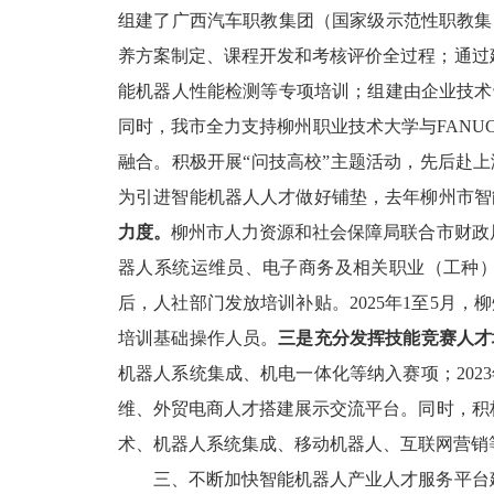
组建了广西汽车职教集团（国家级示范性职教集
养方案制定、课程开发和考核评价全过程；通过
能机器人性能检测等专项培训；组建由企业技术
同时，我市全力支持柳州职业技术大学与
FANU
融合。积极
开展
“
问
技
高校
”
主题
活动
，
先后
赴上
为引进智能机器人人才做好铺垫，去年柳州市智
力度。
柳州市人力资源和社会保障局联合市财政
器人系统运维员、电子商务及相关职业（工种
后，人社部门发放培训补贴。
2025
年
1
至
5
月
，柳
培训基础操作人员
。
三是充分发挥技能竞赛人才
机器人系统集成、机电一体化等纳入赛项；
2023
维、外贸电商人才搭建展示交流平台。同时，积
术、机器人系统集成、移动机器人、互联网营销
三、不断加快智能机器人产业人才服务平台