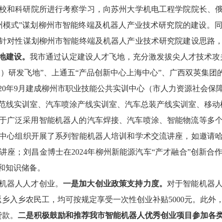
校和科研院所进行考察学习，向苏州大学机电工程学院院长、
州模式”谋划柳州市智能终端及机器人产业技术研究院的建设
。
针对性
谋划柳州市智能终端及机器人产业技术研究院建设思路
地建设。
我市通过
认定建设
人才飞
地
，
充分激发拔尖人才技术攻
）研发飞地”
、
上通五
“产品创新中心上海中心”
、
广西双英集团
20
年
9
月建成
柳州市职业技能公共实训中心（市人力资源社会保
范线实训室、汽车喷涂产线实训室、汽车总装产线实训室、移动
于
广泛采用智能机器人的汽车焊接、汽车喷涂、智能物流等多
中心
组织开展
了
系列
智能机器人培训和
学术
交流讲座
，
如邀请
讲座
；
刘昌金博士
在
2024
年柳州新能源汽车
“
产才融合
”
创新合
和知识储备
。
机器人人才创业。
一是加大创业政策支持力度。
对于智能机器
返乡入乡农民工，均可按规定享受一次性创业补贴
5000
元。此外
贷款。
二是积极鼓励和推荐我市智能机器人优秀创业项目参加各