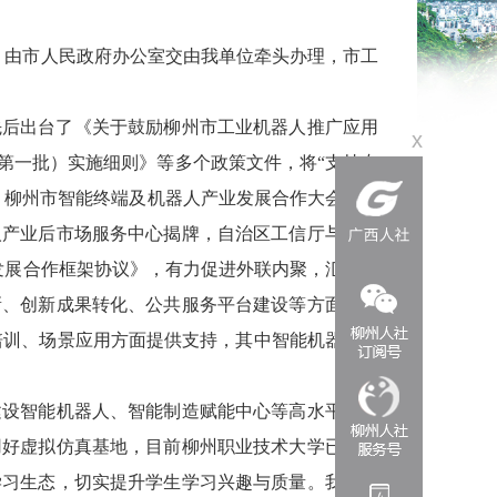
，由市人民政府办公室交由我单位
牵头办理
，
市工
先后出台了《关于鼓励柳州市工业机器人推广应用
x
第一批）实施细则》等多个政策文件，将
“
支持专
，柳州市智能终端及机器人产业发展合作大会上，
人产业后市场服务中心揭牌，
自治区工信厅
与柳州
发展合作框架协议》
，
有力促进外联内聚，
汇聚
更
新、创新成果转化、公共服务平台建设等方面提供
培训、场景应用方面提供支持
，
其中
智能
机器人
领
建设智能机器人、智能制造赋能中心等高水平
校内
用好虚拟仿真基地，
目前
柳州职业技术大学
已
建成
学习生态，切实提升学生学习兴趣与质量。
我市还