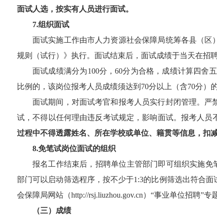
面试人选，按实有人员进行面试。
7.
组织面试
面试实施工作由
市人力资源社会保障局统筹
各
县（区
规则（试行）》执行。
面试结束后，面试成绩于当天
在招
面试成绩满分为
100
分，
60
分为合格，成绩计算四舍五
比例的，该岗位报考人员成绩须达到
70
分以上（含
70
分）
面试期间，对面试考官和报考人员实行封闭管理。严
试，不得以任何理由违反考试规定，影响面试。
报考人员
过程中不得透露姓名、所在学校或单位、籍贯等信息，扣
8
.
免笔试岗位面试的组织
报名工作结束后，招聘单位主管部门即可组织实施免
部门可以启动筛选程序，按不少于
1:3
的比例筛选出符合面
会保障局网站（
http://rsj.liuzhou.gov.cn
）“事业单位招聘”专
（三）
成绩