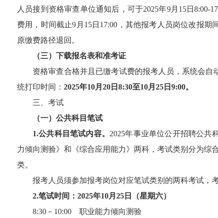
人员接到资格审查单位通知后，可
于
202
5
年
9
月
15
日
8:
0
0-17
费用，时间截止
9
月
15
日
17
:00
，其他报考人员岗位改报期
原缴费路径退回。
（三）下载报名表和准考证
资格审查合格并且已缴考试费的报考人员，系统会自
统打印时间：
2025
年
10
月
20
日
8:30
至
10
月
25
日
9:00
。
三、考试
（一）公共科目笔试
1.
公共科目笔试内容。
202
5
年事业单位公开招聘公共
力倾向测验》和《综合应用能力》两科，考试类别分为综
类。
报考人员须参加报考岗位对应笔试类别的两科考试，
2.
笔试时间：
202
5
年
10
月
25
日（星期
六
）
8
:
30
－
10
:
00
职业能力倾向测验