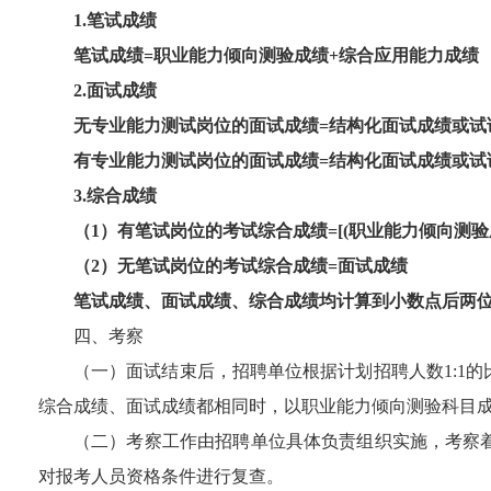
1.
笔试成绩
笔试成绩
=
职业能力倾向测验成绩
+
综合应用能力成绩
2.
面试成绩
无专业能力测试岗位的面试成绩
=
结构化面试成绩或试
有专业能力测试岗位的面试成绩
=
结构化面试成绩或试
3.
综合成绩
（
1
）有笔试岗位的考试综合成绩
=[(
职业能力倾向测验
（
2
）无笔试岗位的考试综合成绩
=
面试成绩
笔试成绩、面试成绩、综合成绩均计算到小数点后两
四、
考察
（一）面试结束后，招聘单位根据计划招聘人数
1:1
的
综合成绩、面试成绩都相同时，以职业能力倾向测验科目
（二）
考察
工作由招聘单位具体负责组织实施，
考察
对报考人员资格条件进行复查。