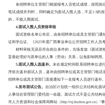
各招聘单位主管部门根据报考人员笔试成绩，按照岗
笔试成绩并列时，同时确定为面试
入围
人选，不足
1:3
的按
的，不能
入围
面试。
4.
面试
入围
人
员
资格
审核
面试资格名单公布后，
由
各招聘单位或其主管部门通
证和学位证、《
202
5
年度广西事业单位公开招聘工作人员
材料审核无误且符合岗位条件的，当场发放《面试资
妥善处理好与原单位的人事（劳动）关系，以免影响聘用
5.
面试
入围
人选递补。
未在规定时间联系招聘单位进
序依次递补面试人员，递补由招聘单位或其主管部门电话
招聘单位或其主管部门直接通知下一名报考人员进行递补
6.
发布面试公告。
自治区
计划
统一组织公共结构化面
人事综合管理部门委托统一命题
。面试方式不是公共结构
市
人力资源和社会保障局网站（
http://rsj.liuzhou.gov.cn
）“