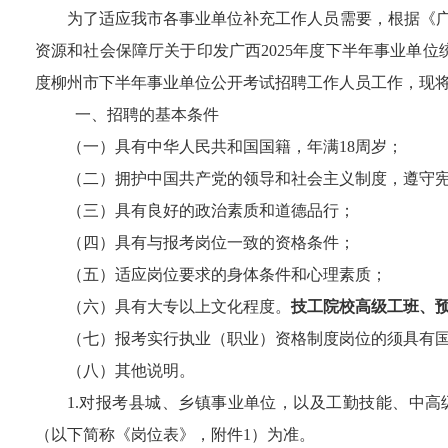
为了适应我市各事业单位补充工作人员需要，根据《
资源和社会保障厅关于印发广西
2025
年度
下
半年事业单位
度柳州市下半年事业单位
公开
考试
招聘工作人员
工作
，现
一、招聘的基本条件
（一）具有中华人民共和国国籍，年满
18
周岁；
（二）
拥护中国共产党的领导和社会主义制度，
遵守
（三）具有良好的
政治素质和道德
品行；
（四）具有与报考岗位一致的资格条件；
（五）适应岗位要求的身体条件
和心理素质
；
（六）具有大专以上文化程度。
技工院校高级工班、
（七）
报考
实行执业（职业）资格制度岗位的须具有
（
八
）其他说明。
1.
对报考县城、乡镇事业单位，以及工勤技能
、中高
（
以下简
称《岗位表》，附件
1
）为准。