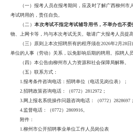
（一）报考人员在报考期间，应及时了解
广西柳州
市
考试聘用的，责任自负。
（二）
本次考试不指定考试辅导用书，不举办也不委
物、上网卡等，均与本次考试无关。敬请广大报考人员提
（三）原则上本次招聘所有的程序须在
202
6
年
2
月
28
日
单位的人事（劳动）关系，以免影响后期的聘用。拟聘人
（四）本公告由柳州市人力资源和社会保障局解释。
（五）联系方式：
1.
报考条件咨询电话：招聘单位（电话见岗位表）；
2.
招聘政策咨询电话：（
0772
）
2812972
；
3.
网上报名系统操作问题咨询电话：
（
0772
）
2828697
4.
监督电话：（
0772
）
2869916
。
附件：
1.
柳州市公开招聘事业单位工作人员岗位表