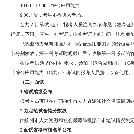
10
:
00
－
12
:
00
综合应用能力
9:00
之后，考生不得进入考场。
公共科目笔试地点、
报考人员
注意
事项详见《准考证
行证
，下同）原件、准考证，按准考证上的时间、地点参
《职业能力倾向测验》和《综合应用能力》的分值各
1
卡分别发放，第一科考试时间截止后，收取第一科考试的
根据考试题型的不同要求，参加《综合应用能力（
C
《综合应用能力（
C
类）》考试的
报考人员
携带以备使用。
（
二
）面试
1.
笔试成绩公布
报考人员可以在
广西柳州
市
人力资源和社会保障局网
2.
划定笔试合格分数线
由柳州市人力资源和社会保障局根据全市笔试情况划
3.
面试资格
审核
名单公布