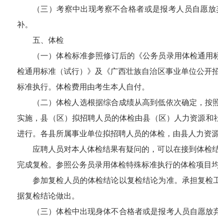
（三）
考察
中出现
考察
不合格者或是报考人员自愿放
补。
五、体检
（
一
）
体检标准参照修订后的《公务员录用体检通用
检通用标准（试行）》及《广西壮族自治区事业单位公开
标准执行。体检费用由考生本人自付。
（
二
）体检人选根据综合成绩从高到低依次确定，按
实施，县
（
区
）
拟招聘人员的体检由县
（
区
）
人力资源和
进行
。
各县
所
属事业单位拟招聘人员的体检，由县人力资
应聘人员对本人体检结果有
疑问
的，可以在接到体检
完成复检。参照公务员录用体检特殊标准执行的体检项目
参加复检人员的体检结论以复检结论为准。承担复检
据复检结论做出。
（三）体检中出现身体不合格者或是报考人员自愿放