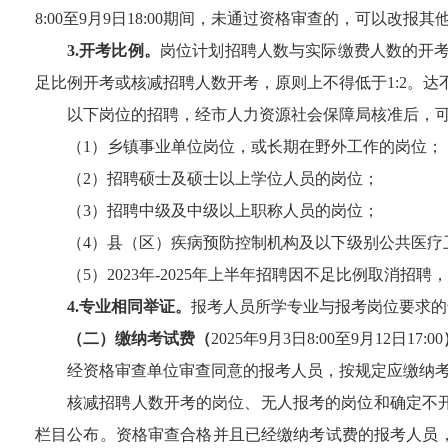
8:
0
0
至
9
月
9
日
1
8
:00
期间，未通过资格审查的，可以改报其
3.
开考比例。
岗位计划招聘人数与实际缴费人数的开
足比例开考或核减招聘人数开考
，原则上不得低于
1:2
。达
以下岗位的招聘，
经市人力资源社会保障局核准后，
（
1
）乡镇事业单位岗位，或长期在野外工作的岗位；
（
2
）招聘硕士及硕士以上学位人员的岗位；
（
3
）招聘中级及中级以上职称人员的岗位；
（
4
）县
（
区
）
疾病预防控制机构及以下
级别公共
医疗
（
5
）
2023
年
-
202
5
年
上半年
招聘因不足比例取消招聘，
4.
专业相同举证。
报考人员所学专业与报考岗位要求的
（二）缴纳考试费（
202
5
年
9
月
3
日
8:
0
0
至
9
月
12
日
17
:00
经资格审查单位审查同意的报考人员，按规定应缴纳
核减招聘人数开考的岗位、无人报考的岗位和确定不
栏目
公布。资格审查合格并且已经缴纳考试费的报考人员