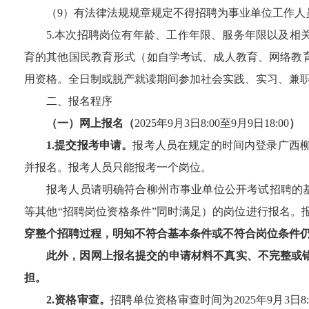
（
9
）有法律法规规章规定不得招聘为事业单位工作人
5.
本次招聘岗位有年龄、工作年限、服务年限以及相
育的其他国民教育形式（如自学考试、成人教育、网络教
用资格。全日制或脱产就读期间参加社会实践、实习、兼
二、报名程序
（一）网上报名（
202
5
年
9
月
3
日
8:
0
0
至
9
月
9
日
1
8
:00
）
1.
提交报考申请。
报考人员在规定的时间内登录
广西
并报名。报考人员只能报考一个岗位。
报考人员
请
明确符合柳州市事业单位公开考试招聘的
等其他“招聘岗位资格条件”同时满足）
的岗位进行报名
。
穿整个招聘过程，明知不符合基本条件或不符合岗位条件
此外，因网上报名提交的申请材料不真实、不完整或
担。
2.
资格审查。
招聘单位资格审查时间为
202
5
年
9
月
3
日
8: