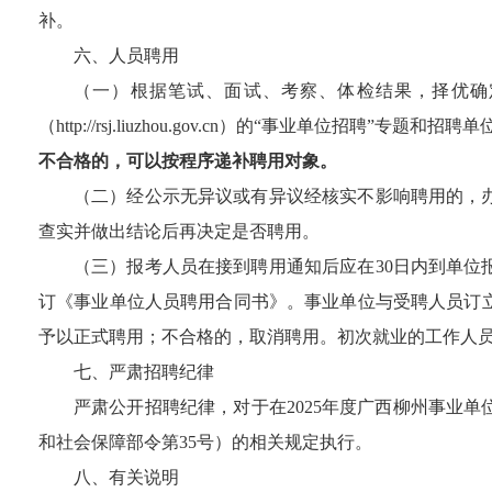
补。
六、人员聘用
（一）根据笔试、面试、
考察
、体检结果，择优确
（
http://rsj.liuzhou.gov.cn
）的“事业单位招聘”专题和招聘单
不合格的，可以按程序递补聘用对象。
（二）经公示无异议或有异议经核实不影响聘用的，
查实并做出结论后再决定是否聘用。
（三）报考人员在接到聘用通知后
应在
30
日内到单位
订《事业单位人员聘用合同书》。事业单位与受聘人员订
予以正式聘用；不合格的，取消聘用。
初次就业的工作人
七、严肃招聘纪律
严肃公开招聘纪律，对于在
202
5
年度
广西柳州
事业单
和社会保障部令第
35
号）的相关规定执行。
八、有关说明