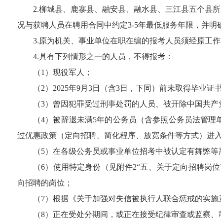
2
.
柳城县、鹿寨县、融安县、融水县、三江县五个县
所
况与获聘人员在聘用合同中约定
3-5
年最低服务年限，并明
3.
原为机关、事业单位在职在编的报考人员须
经原工作
4
.
具有下列情形之一的人员，不得报考：
（
1
）现役军人；
（
2
）
202
5
年
9
月
3
日
（含
3
日，下同）
前未取得毕业证
（
3
）曾因犯罪受过刑事处罚的人员
、被开除中国共产
（
4
）被辞退未满
5
年的公务员（含参照公务员法管理
过优惠政策
（定向招聘、简化程序、放宽条件等方式）
进
（
5
）在各级公务员或事业单位招考中被认定有舞弊等
（
6
）
使用特定身份（见附件
2
“
五、关于定向招聘岗位
向招聘的岗位；
（
7
）
根据《关于加强对失信被执行人联合惩戒的实施
（
8
）正在受处分期间，或正在接受纪律审查或监察、