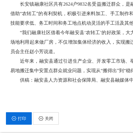
长安镇融康社区共
有
2624
户
9832
名受益搬
迁群众，是
借助“农转工”的有利契机，积极引进来料加工、手工制作
技能要求低、务工时间和务工地点机动灵活的手工活及其他
“我们融康社区借着今年融安县‘农转工’的好政策，
场地利用起来做厂房，不仅增加集体经济的收入，实现搬迁
员会主任赵小芳说道。
近年来，融安县通过引进生产企业、开发零工市场、
易地搬迁集中安置点群众就业问题，实现从
“搬得出”到“
供稿：融安县人力资源和社会保障局、融安县融媒体
打印
关闭