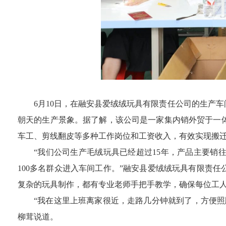
6
月
10
日，在融安县爱绒绒玩具有限责任公司的生产车
朝天的生产景象。据了解，该公司是一家集内销外贸于一
车工、剪线翻皮等多种工作岗位和工
资收入，有效实现搬
“我们公司生产毛绒玩具已经
超过
15
年，产品主要销
100
多名群众进
入车间工作。
”融安县爱绒绒玩具有限责任
复杂的玩具制作，都有专业老师手把手教学，确保每位工
“我在这里上班离家很近，走路几分钟就到了，方便
柳茸说道。