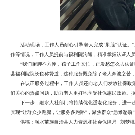
活动现场，工作人员耐心引导老人完成
“
刷脸
”
认证。
“
作等情况，工作人员提前与福利院沟通，精准掌握认证人
“
我们腿脚不方便，孩子工作又忙，正发愁怎么去认证
县福利院院长也称赞道，这种服务既免除了老人奔波之苦
在认证服务过程中，工作人员还向老人们发放社保政
们关心的热点问题，助力老人更好地享受社保惠民政策
。
下一步，融水人社部门将
持续优化适老化服务
，
进一
实现
“
让群众少跑腿，让服务多跑路
”
，
聚焦群
众
“
急难愁盼
”
供稿：融水苗族自治县人力资源和社会保障局
刘梦桃