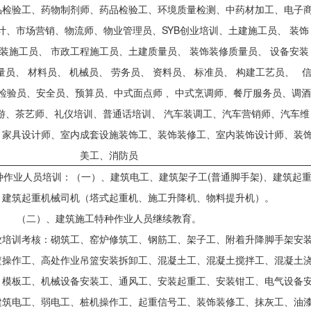
品检验工、药物制剂师、药品检验工、环境质量检测、中药材加工、电子
计、市场营销、物流师、物业管理员、SYB创业培训、土建施工员、 装饰
装施工员、 市政工程施工员、土建质量员、 装饰装修质量员、 设备安装
量员、 材料员、 机械员、 劳务员、 资料员、 标准员、 构建工艺员、 
量检验员、安全员、预算员、中式面点师 、中式烹调师、餐厅服务员、调酒
游、茶艺师、礼仪培训、普通话培训、 汽车装调工、汽车营销师、汽车维
、家具设计师、室内成套设施装饰工、装饰装修工、室内装饰设计师、装
美工、消防员
种作业人员培训：（一）、建筑电工、建筑架子工(普通脚手架)、建筑起
、建筑起重机械司机（塔式起重机、施工升降机、物料提升机）。
（二）、建筑施工特种作业人员继续教育。
业培训考核：砌筑工、窑炉修筑工、钢筋工、架子工、附着升降脚手架安
篮操作工、高处作业吊篮安装拆卸工、混凝土工、混凝土搅拌工、混凝土
、模板工、机械设备安装工、通风工、安装起重工、安装钳工、电气设备
建筑电工、弱电工、桩机操作工、起重信号工、装饰装修工、抹灰工、油