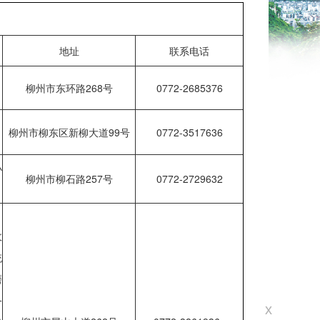
地址
联系电话
柳州市东环路268号
0772-2685376
柳州市柳东区新柳大道99号
0772-3517636
小
柳州市柳石路257号
0772-2729632
收
统
磨
务
x