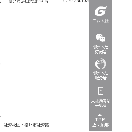
电
柳州市屏山大道262号
0772-3861936
修
术
食
工
维
社湾校区：柳州市社湾路