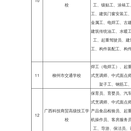
10
校
工、镶贴工、涂裱工
工、建筑门窗安装工
金属工、电焊工、古
建筑传统油工、水暖
工、起重驾驶员、建
工、构件装配工、构
焊工（电焊工）、起
11
柳州市交通学校
式烹调师、中式面点
架子工、钢筋工
保育员、育婴员、汽
式烹调师、中式面点
广西科技商贸高级技工学
产品食品检验员、起
12
校
机操作员、客房服务
工、导游、保洁员、