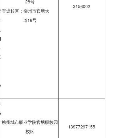
28号
3156002
摩
官塘校区：柳州市官塘大
维
道16号
人
制
具
工
、
饰
修
饰
烹
柳州城市职业学院官塘职教园
13977297155
校区