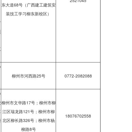
2521045
东大道68号（广西建工建筑安
、
装技工学习柳东新校区）
古
装
工
中
、
柳州市河西路25号
0772-2082088
中
农
柳州市文华路17号；柳州市柳
算
江区瑞龙路121号；柳州市柳
18076702558
漆
北区柳长路326号；柳州市杨
柳路8号