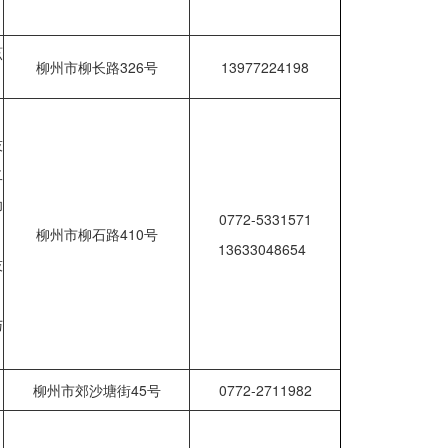
烹
柳州市柳长路326号
13977224198
技
二
幼
0772-5331571
、
柳州市柳石路410号
13633048654
技
与
柳州市郊沙塘街45号
0772-2711982
、