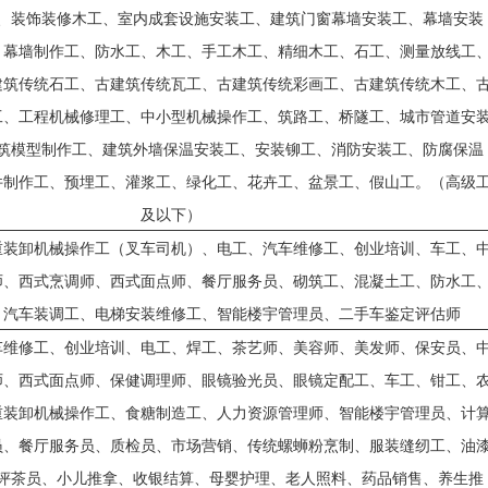
、装饰装修木工、室内成套设施安装工、建筑门窗幕墙安装工、幕墙安装
、幕墙制作工、防水工、木工、手工木工、精细木工、石工、测量放线工
建筑传统石工、古建筑传统瓦工、古建筑传统彩画工、古建筑传统木工、
工、工程机械修理工、中小型机械操作工、筑路工、桥隧工、城市管道安
筑模型制作工、建筑外墙保温安装工、安装铆工、消防安装工、防腐保温
件制作工、预埋工、灌浆工、绿化工、花卉工、盆景工、假山工。（高级
及以下）
重装卸机械操作工（叉车司机）、电工、汽车维修工、创业培训、车工、
师、西式烹调师、西式面点师、餐厅服务员、砌筑工、混凝土工、防水工
、汽车装调工、电梯安装维修工、智能楼宇管理员、二手车鉴定评估师
车维修工、创业培训、电工、焊工、茶艺师、美容师、美发师、保安员、
师、西式面点师、保健调理师、眼镜验光员、眼镜定配工、车工、钳工、
重装卸机械操作工、食糖制造工、人力资源管理师、智能楼宇管理员、计
员、餐厅服务员、质检员、市场营销、传统螺蛳粉烹制、服装缝纫工、油
评茶员、小儿推拿、收银结算、母婴护理、老人照料、药品销售、养生推