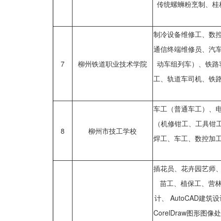
传统螺蛳粉烹制、桂
制冷设备维修工、数
通信终端维修员、汽
7
柳州铁道职业技术学院
动车组列车）、铁路
工、轨道车司机、铁
车工（普通车工）、
（机修钳工、工具钳工
8
柳州市技工学校
焊工、车工、数控加
插花员、花卉园艺师
苗工、植保工、营林
计、 AutoCAD建
CorelDraw图形图