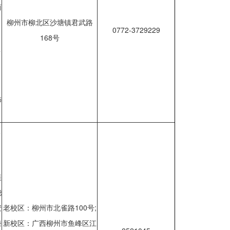
商
柳州市柳北区沙塘镇君武路
0772-3729229
168号
信
饰
重
装
浇
安
老校区：柳州市北雀路100号;
漆
新校区：广西柳州市鱼峰区江