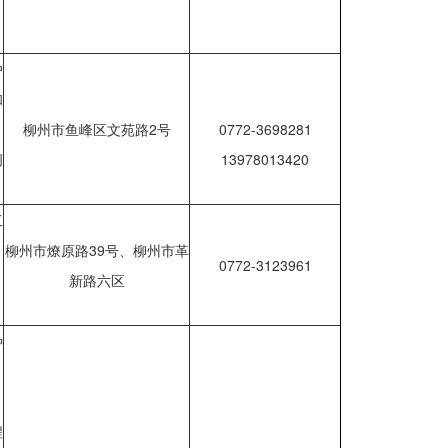
户
和
柳州市鱼峰区文苑路2号
0772-3698281
创
13978013420
工
、
柳州市燎原路39号、柳州市革
0772-3123961
、
新路六区
种
、
程