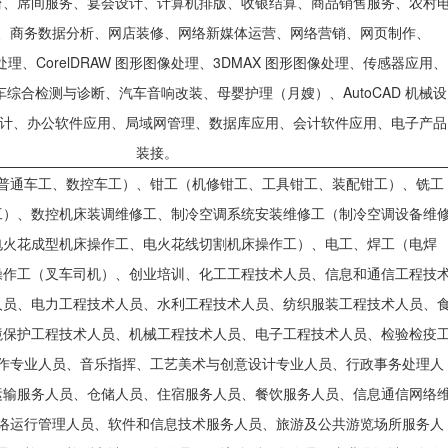
台、席间服务、宴会设计、计算机排版、收银结算、商品销售服务、农村
、商务数据分析、网店装修、网络新媒体运营、网络营销、网页制作、
图像处理、CorelDRAW 图形图像处理、3DMAX 图形图像处理、传感器应用、
综合检测与诊断、汽车音响改装、母婴护理（月嫂）、AutoCAD 机械设
建筑设计、办公软件应用、局域网管理、数据库应用、会计软件应用、电子产品
装接。
普通车工、数控车工）、钳工（机修钳工、工具钳工、装配钳工）、铣工
工）、数控机床装调维修工、制冷空调系统安装维修工（制冷空调设备维
电火花成型机床操作工、电火花线切割机床操作工）、电工、焊工（电焊
操作工（叉车司机）、创业培训、化工工程技术人员、信息和通信工程技
人员、电力工程技术人员、水利工程技术人员、纺织服装工程技术人员、
境保护工程技术人员、机械工程技术人员、电子工程技术人员、检验检疫
作专业人员、音乐指挥、工艺美术与创意设计专业人员、行政事务处理人
运输服务人员、仓储人员、住宿服务人员、餐饮服务人员、信息通信网络
络运行管理人员、软件和信息技术服务人员、旅游及公共游览场所服务人