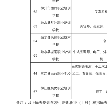
学校
柳州市德辉职业培训
62
叉车司
学校
融水县红叶职业培训
63
美容师、美发师、
学校
融水县民族职业技术
64
创
学校
融水县诚远职业培训
中式烹调师、电工、焊
65
学校
机）
民族歌舞表演、手工木
66
三江县民族职业学校
加工、育婴师、保育员
柳江区兴民职业培训
67
焊工、
学校
备注：以上民办培训学校可培训职业（工种）根据民