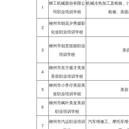
柳工机械股份有限公
机械冷热加工及检验、
1
司职业培训学校
检修、表面
柳州市朝花夕秀摄影
2
化妆职业培训学校
柳州市创意技能职业
3
美
培训学校
柳州市东方傲才美发
4
美容职业培训学校
柳州市小李仔美容美
5
美容
发职业培训学校
柳州市枫叶美发美容
6
职业培训学校
柳州市汽运职业培训
汽车维修工、摩托车维
7