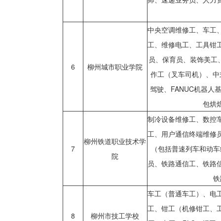
中央空调维修工、车工
工、维修电工、工具钳
员、保育员、装饰美工
6
柳州城市职业学院
作工（叉车司机）、中
驾驶、FANUC机器
包烘
制冷设备维修工、数控
工、用户通信终端维修
柳州铁道职业技术学
7
（包括普速列车和动车
院
员、铁路通信工、铁路
铁
车工（普通车工）、电
工、钳工（机修钳工、
8
柳州市技工学校