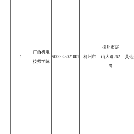
柳州市屏
广西机电
1
S000045021001
柳州市
山大道262
黄达
技师学院
号