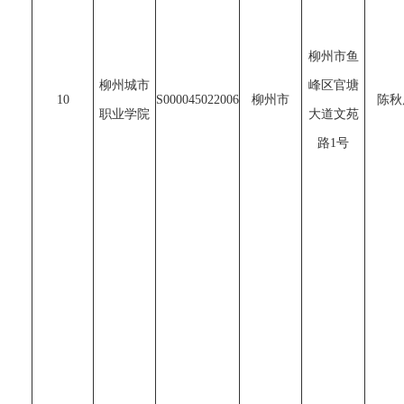
柳州市鱼
柳州城市
峰区官塘
10
S000045022006
柳州市
陈秋
职业学院
大道文苑
路1号