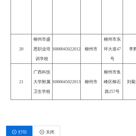
柳州市盛
柳州市东
20
恩职业培
S000045022012
柳州市
环大道47
李
训学校
号
广西科技
柳州市鱼
21
大学附属
S000045022013
柳州市
峰区柳石
刘菊
卫生学校
路257号
打印
关闭