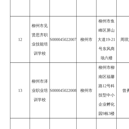
柳州市鱼
柳州市见
峰区屏山
贤思齐职
12
S000045022007
柳州市
大道19-21
周琪
业技能培
号东风商
训学校
场六楼
柳州市柳
南区福馨
柳州市泽
路12号科
13
业职业培
S000045022008
柳州市
曾
技型中小
训学校
企业孵化
园9栋3楼