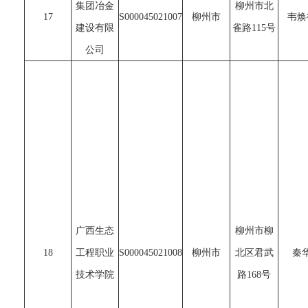
集团冶金
柳州市北
17
S000045021007
柳州市
韦焕
建设有限
雀路115号
公司
广西生态
柳州市柳
18
工程职业
S000045021008
柳州市
北区君武
秦
技术学院
路168号