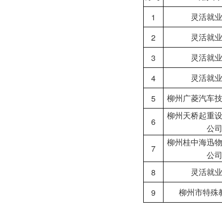
1
灵活就
2
灵活就
3
灵活就
4
灵活就
5
柳州广菱汽车
柳州天桥起重
6
公
柳州桂中海迅
7
公
8
灵活就
9
柳州市特殊