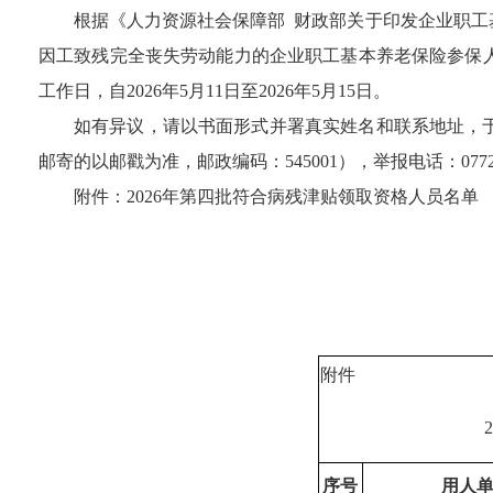
根据《人力资源社会保障部
财政部关于印发企业职工
因工致残完全丧失劳动能力的企业职工基本养老保险参保
工作日，自
2026
年
5
月
11
日至
2026
年
5
月
15
日。
如有异议，请以书面形式并署真实姓名和联系地址，
邮寄的以邮戳为准，邮政编码：
545001
）
，
举报电话：
077
附件：
2026
年第四批符合病残津贴领取资格人员名单
附件
序号
用人