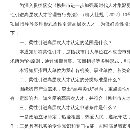
为深入贯彻落实《柳州市进一步加强新时代人才集聚
性引进高层次人才管理暂行办法》（柳人社规〔
2022
〕
10
项目指导等多种形式柔性引进高层次人才，为
做好
柔性引
下：
一、柔性引进高层次人才认定的
范围是什么？
本通知所称柔性引才，是指我市用人单位在不改变市
求所为
”
的原则，通过短期兼职、项目指导等多种形式，引
本通知所指用人单位为我市各机关、事业单位、各类
二、
柔性引进高层次人才认定的
分类标准是什么？
围绕我市产业需求，突出
“高精尖缺”导向，重点柔
有一定影响力、知名度的高层次人才，并
符合《柳州市人
三、柔性引进高层次人才认定申请条件是什么？
一是
政治立场坚定，热爱祖国，热爱人民，遵纪守法
作；
三是
具有扎实的专业知识和专门技能，能够满足我市