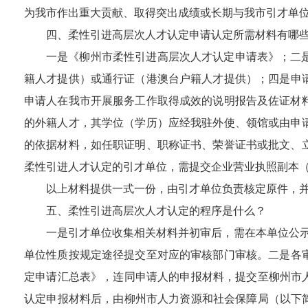
为我市作出重大贡献、取得突出成绩或长期与我市引才单
四、
柔性引进高层次人才认定申请认定所需材料
有哪
一是
《
柳州市柔性引进高层次人才认定申请表》；
二
籍人才提供）或通行证（港澳台户籍人才提供）；
四
是
申
申请人在我市开展服务工作取得成效的说明报告及佐证材
的外籍人才，其学位（学历）应经我驻外使、领馆或由申
的依据材料，如任职证明、职称证书、荣誉证书或批文、
柔性引进人才认定的引才单位，需提交企业营业执照副本
以上材料提供一式一份，由引才单位负责核定原件，
五、
柔性引进高层次人才认定的
程序是什么？
一是
引才单位收集相关材料并初审后，需在本单位公
单位性质按规定途径提交至对应的审核部门审核。
二是
各
定申请汇总表》，连同申请人的申报材料，提交至柳州市
认定申报
材料
后，
由柳州市人力资源和社会保障局（以下