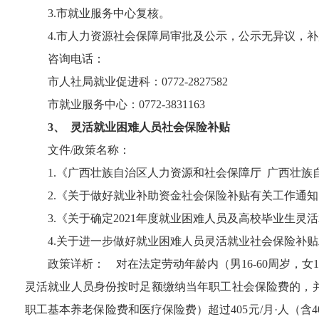
3.
市就业服务中心复核。
4.
市人力资源社会保障局审批及公示，公示无异议，补
咨询电话：
市人社局就业促进科：
0772-2827582
市就业服务中心：
0772-3831163
3、
灵活就业困难人员社会保险补贴
文件
/
政策名称：
1.
《广西壮族自治区人力资源和社会保障厅 广西壮族自
2.
《关于做好就业补助资金社会保险补贴有关工作通知
3.
《关于确定
2021
年度就业困难人员及高校毕业生灵活
4.
关于进一步做好就业困难人员灵活就业社会保险补贴
政策详析：
对在法定劳动年龄内（男
16-60
周岁，女
1
灵活就业人员身份按时足额缴纳当年职工社会保险费的，
职工基本养老保险费和医疗保险费）超过
405
元
/
月·人（含
4