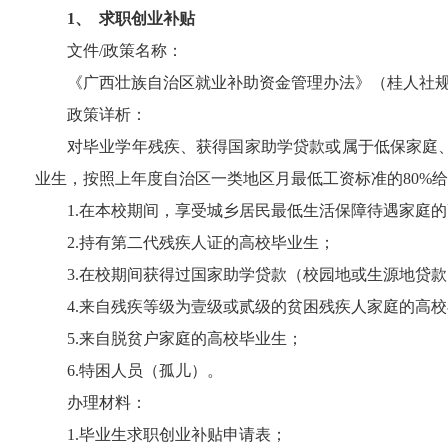
1、
求职创业补贴
文件
/
政策名称：
《广西壮族自治区就业补助资金管理办法》（桂人社
政策详析：
对毕业学年残疾、获得国家助学贷款或属于低保家庭
业生，按照上年度自治区一类地区月最低工资标准的
80%
给
1.
在本校期间，享受城乡居民最低生活保障待遇家庭的
2.
持有第二代残疾人证的高校毕业生；
3.
在校期间获得过国家助学贷款（校园地或生源地贷款
4.
来自残疾等级为壹级或贰级的贫困残疾人家庭的高校
5.
来自脱贫户家庭的高校毕业生；
6.
特困人员（孤儿）。
办理材料：
1.
毕业生求职创业补贴申请表；